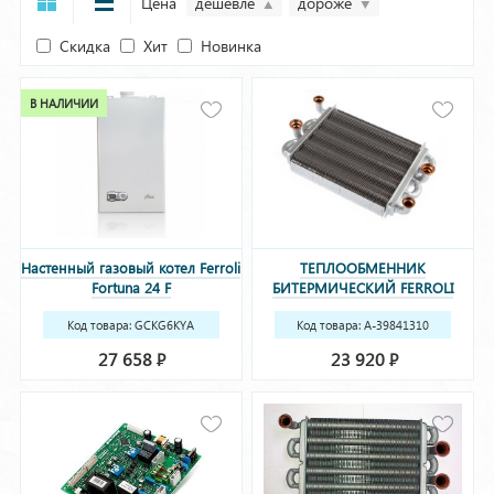
Цена
дешевле
дороже
Скидка
Хит
Новинка
В НАЛИЧИИ
Настенный газовый котел Ferroli
ТЕПЛООБМЕННИК
Fortuna 24 F
БИТЕРМИЧЕСКИЙ FERROLI
39841310 (37405620)
Код товара: GCKG6KYA
Код товара: A-39841310
(37405620)
27 658
23 920
Р
Р