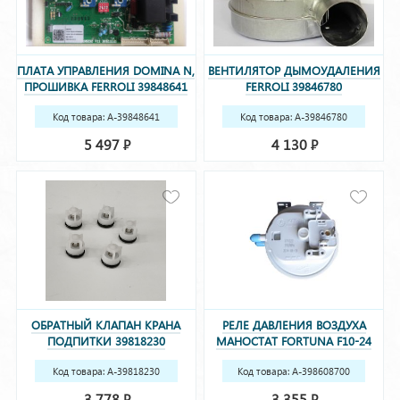
ПЛАТА УПРАВЛЕНИЯ DOMINA N,
ВЕНТИЛЯТОР ДЫМОУДАЛЕНИЯ
ПРОШИВКА FERROLI 39848641
FERROLI 39846780
(39848642, 36509320)
Код товара: A-39848641
Код товара: A-39846780
(39848642, 36509320)
5 497
4 130
Р
Р
ОБРАТНЫЙ КЛАПАН КРАНА
РЕЛЕ ДАВЛЕНИЯ ВОЗДУХА
ПОДПИТКИ 39818230
МАНОСТАТ FORTUNA F10-24
(39404740)
PRO 398608700
Код товара: A-39818230
Код товара: A-398608700
(39404740)
3 778
3 355
Р
Р