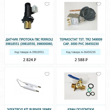
ДАТЧИК ПРОТОКА ГВС FERROLI
ТЕРМОСТАТ TST. TR2 549009
39818551 (39818550, 398000060,
CAP. 3000 PVC 36450230
36400711)
Код товара: A-39818551
Код товара: A-36450230
(39818550, 398000060,
2 824
2 588
Р
Р
36400711)
ЭЛЕКТРОД KIT BURNER SPARK
КРАН ПОДПИТКИ