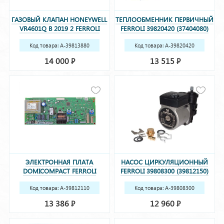
ГАЗОВЫЙ КЛАПАН HONEYWELL
ТЕПЛООБМЕННИК ПЕРВИЧНЫЙ
VR4601Q B 2019 2 FERROLI
FERROLI 39820420 (37404080)
39813880
Код товара: A-39813880
Код товара: A-39820420
(37404080)
14 000
13 515
Р
Р
ЭЛЕКТРОННАЯ ПЛАТА
НАСОС ЦИРКУЛЯЦИОННЫЙ
DOMICOMPACT FERROLI
FERROLI 39808300 (39812150)
39812110 (36507801)
Код товара: A-39812110
Код товара: A-39808300
(36507801)
(39812150)
13 386
12 960
Р
Р