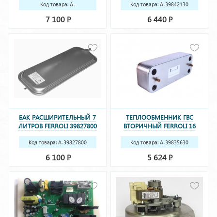
Код товара: A-
Код товара: A-39842130
39841230(36800780)
(37405870)
7 100
6 440
Р
Р
БАК РАСШИРИТЕЛЬНЫЙ 7
ТЕПЛООБМЕННИК ГВС
ЛИТРОВ FERROLI 39827800
ВТОРИЧНЫЙ FERROLI 16
(36800800)
ПЛАСТИН 39835630 (37405130)
Код товара: A-39827800
Код товара: A-39835630
(37405130)
6 100
5 624
Р
Р