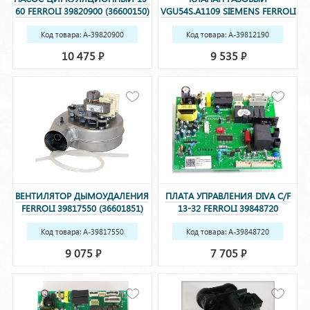
60 FERROLI 39820900 (36600150)
VGU54S.A1109 SIEMENS FERROLI
39812190 (36800400)
Код товара: A-39820900
Код товара: A-39812190
(36600150)
(36800400)
10 475
9 535
Р
Р
ВЕНТИЛЯТОР ДЫМОУДАЛЕНИЯ
ПЛАТА УПРАВЛЕНИЯ DIVA C/F
FERROLI 39817550 (36601851)
13-32 FERROLI 39848720
(36509330)
Код товара: A-39817550
Код товара: A-39848720
(36601851)
(36509330)
9 075
7 705
Р
Р