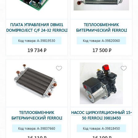
ПЛАТА УПРАВЛЕНИЯ DBM01
ТЕПЛООБМЕННИК
DOMIPROJECT C/F 24-32 FERROLI
БИТЕРМИЧЕСКИЙ FERROLI
39819530 (36507990)
39820060
Код товара: A-39819530
Код товара: A-39820060
(36507990)
19 734
17 500
Р
Р
ТЕПЛООБМЕННИК
НАСОС ЦИРКУЛЯЦИОННЫЙ 15-
БИТЕРМИЧЕСКИЙ FERROLI
50 FERROLI 39818450
39837660 (39837665, 37405340)
(398063950, 39404220)
Код товара: A-39837660
Код товара: A-39818450
(39837665, 37405340)
(398063950, 39404220)
16 110
16 100
Р
Р