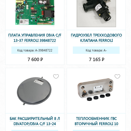
ПЛАТА УПРАВЛЕНИЯ DIVA C/F
ГИДРОУЗЕЛ ТРЕХХОДОВОГО
13-37 FERROLI 39848722
КЛАПАНА FERROLI
(36509332, 39848720)
39842110(39842111)
Код товара: A-39848722
Код товара: A-
(36509332, 39848720)
39842110(39842111)
7 600
7 165
Р
Р
БАК РАСШИРИТЕЛЬНЫЙ 8 Л
ТЕПЛООБМЕННИК ГВС
DIVATOP/DIVA C/F 13-24
ВТОРИЧНЫЙ FERROLI 10
39841230(36800780)
ПЛАСТИН 39842130 (37405870)