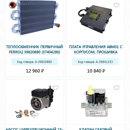
ТЕПЛООБМЕННИК ПЕРВИЧНЫЙ
ПЛАТА УПРАВЛЕНИЯ ABM01 С
FERROLI 39820880 (37404280)
КОРПУСОМ, ПРОШИВКА
FERROLI 39841333 (39841332,
Код товара: A-39820880
38325440, 38325442, 38325443)
Код товара: A-39841333
(37404280)
(39841332, 38325440, 38325442,
12 960
10 840
Р
Р
38325443)
НАСОС ЦИРКУЛЯЦИОННЫЙ 15-
КЛАПАН ГАЗОВЫЙ