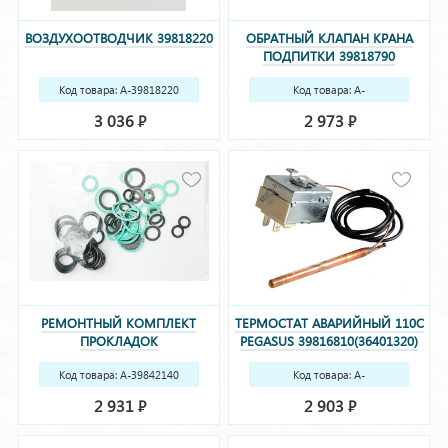
ВОЗДУХООТВОДЧИК 39818220
ОБРАТНЫЙ КЛАПАН КРАНА
ПОДПИТКИ 39818790
(36902190) (КОМПЛ.)
Код товара: A-39818220
Код товара: A-
39818790(36902190)
3 036
2 973
Р
Р
РЕМОНТНЫЙ КОМПЛЕКТ
ТЕРМОСТАТ АВАРИЙНЫЙ 110С
ПРОКЛАДОК
PEGASUS 39816810(36401320)
DIVA,ARENA,DIVATECH 39842140
Код товара: A-39842140
Код товара: A-
39816810(36401320)
2 931
2 903
Р
Р