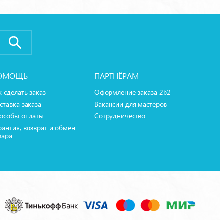
ОМОЩЬ
ПАРТНЁРАМ
к сделать заказ
Оформление заказа 2b2
ставка заказа
Вакансии для мастеров
особы оплаты
Сотрудничество
рантия, возврат и обмен
вара