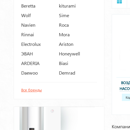
Beretta
kiturami
Wolf
Sime
Navien
Roca
Rinnai
Mora
Electrolux
Ariston
ЭВАН
Honeywell
ARDERIA
Biasi
Daewoo
Demrad
ВОЗ
НАСО
Все бренды
(300
Ко
(3
Компани