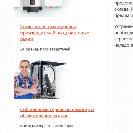
представ
складе. 
предлага
Устране
Котлы известных мировых
необход
производителей по ценам ниже
сервисн
рынка
наладоч
24 бренда производителей
Собственный сервис по ремонту и
обслуживанию котлов
выезд мастера в течение дня