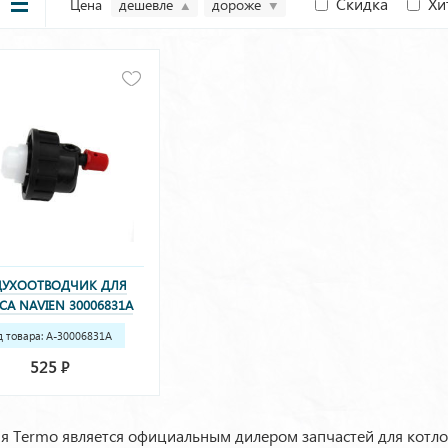
Скидка
Хи
Цена
дешевле
дороже
ДУХООТВОДЧИК ДЛЯ
СА NAVIEN 30006831A
06831A, NH4610Е137)
д товара: A-30006831A
0006831A, NH4610Е137)
525
Р
я Termo является официальным дилером запчастей для котлов