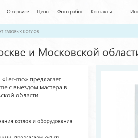
О сервисе
Цены
Фото работ
Контакты
Инт
Т ГАЗОВЫХ КОТЛОВ
оскве и Московской област
 «Ter-mo» предлагает
me с выездом мастера в
ской области.
вания котлов и оборудования
ими, предлагаем купить