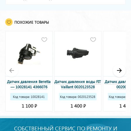
ПОХОЖИЕ ТОВАРЫ
Датчик давления Beretta
Датчик давления воды FIT
Датчик давлени
— 10028141 4366076
Vaillant 0020123528
0020059
Код товара: 10028141
Код товара: 0020123528
Код товара: 0
4366076
1 100
1 400
1 40
Р
Р
СОБСТВЕННЫЙ СЕРВИС ПО РЕМОНТУ И