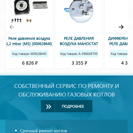
Реле давления воздуха
РЕЛЕ ДАВЛЕНИЯ
ДИФФЕРЕНЦ
1,2 mbar (MS) (000628640,
ВОЗДУХА МАНОСТАТ
РЕЛЕ ДАВЛЕ
721890700, 721890800,
FORTUNA F10-24 PRO
3000/U032/ZS
Код товара: 000628640
618470)
Код товара: A-398608700
398608700
Код товара: A-
709 7
736
6 826
3 355
4 32
Р
Р
СОБСТВЕННЫЙ СЕРВИС ПО РЕМОНТУ И
ОБСЛУЖИВАНИЮ ГАЗОВЫХ КОТЛОВ
ПОДРОБНЕЕ
Срочный ремонт котлов