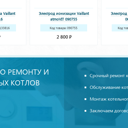
 Vaillant
Электрод ионизации Vaillant
Электрод
16
atmoVIT 090755
0
0133816
Код товара: 090755
Код то
2 800
Р
Р
О РЕМОНТУ И
Срочный ремонт 
ЫХ КОТЛОВ
Обслуживание ко
Монтаж котельно
Заключаем догово