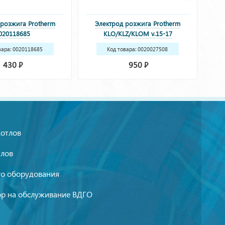
 розжига Protherm
Электрод розжига Protherm
Эл
020118685
KLO/KLZ/KLOM v.15-17
0020027508
вара: 0020118685
Код товара: 0020027508
430
950
Р
Р
котлов
тлов
го оборудования
р на обслуживание ВДГО